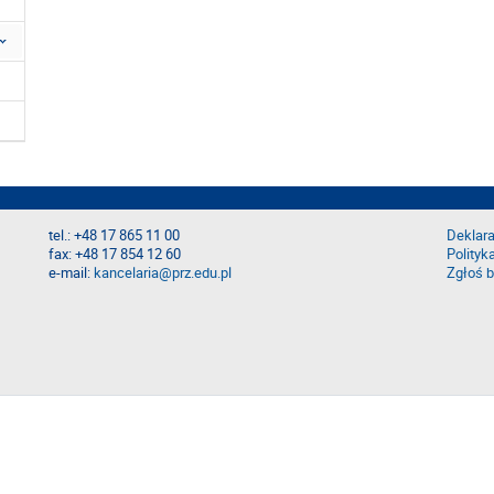
tel.: +48 17 865 11 00
Deklara
fax: +48 17 854 12 60
Polityk
e-mail:
kancelaria@prz.edu.pl
Zgłoś b