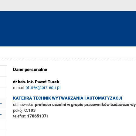
Dane personalne
dr hab. inż. Paweł Turek
pturek@prz.edu.pl
e-mail:
KATEDRA TECHNIK WYTWARZANIA I AUTOMATYZACJI
stanowisko:
profesor uczelni w grupie pracowników badawczo-d
pokój:
C.103
telefon:
178651371